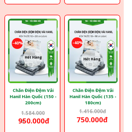
-40%
-40%
Hết Hàng
Hết Hàng
Chăn Điện Đệm Vải
Chăn Điện Đệm Vải
Hanil Hàn Quốc (150 -
Hanil Hàn Quốc (135 -
200cm)
180cm)
1.416.000đ
1.584.000
750.000đ
950.000đ
đ
-20%