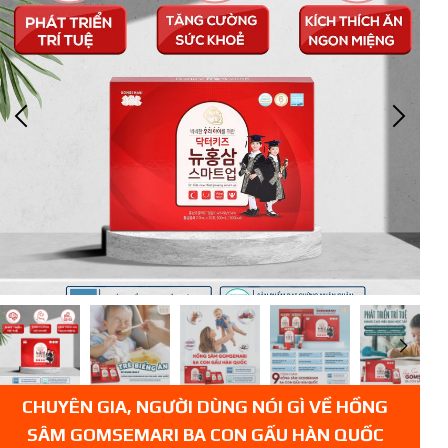
CHUYÊN GIA, NGƯỜI DÙNG NÓI GÌ VỀ HỒNG
SÂM GOMSEMARI BA CON GẤU HÀN QUỐC