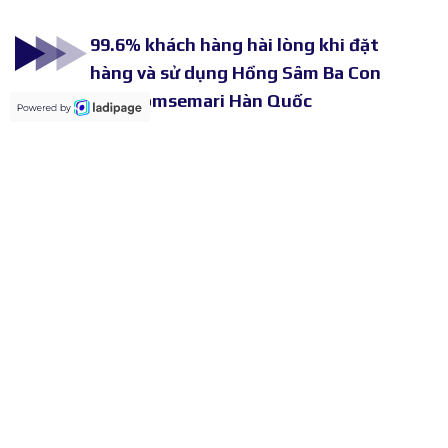
99.6% khách hàng hài lòng khi đặt
hàng và sử dụng Hồng Sâm Ba Con
Gấu Gomsemari Hàn Quốc
Sản phẩm nhập khẩu chính ngạch từ
Hàn Quốc
Miễn phí giao hàng toàn quốc, kiểm
tra và thanh toán khi nhận hàng
GOMSEMARI HÀN QUỐC
Địa chỉ phòng giao dịch:
-
Miền Bắc
: Thành phố Hải Dương, tỉnh Hải Dương
-
Hotline: 0388.572.650
-
Email: hncorporationltd@gmail.com