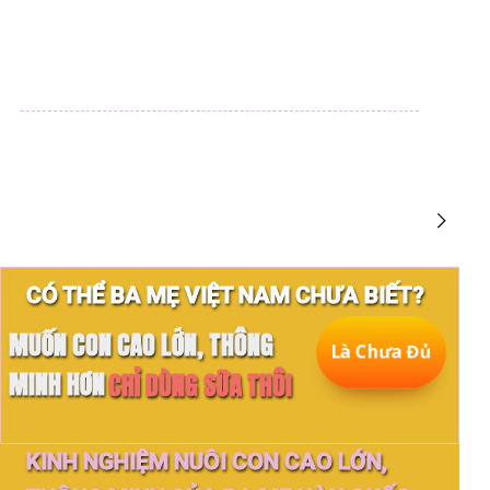
CÓ THỂ BA MẸ VIỆT NAM CHƯA BIẾT?
MUỐN CON CAO LỚN, THÔNG
Là Chưa Đủ
MINH HƠN
CHỈ DÙNG SỮA THÔI
KINH NGHIỆM NUÔI CON CAO LỚN,