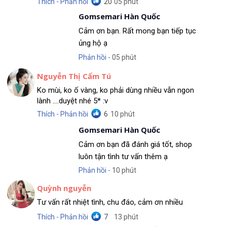
Thích - Phản hồi
20
05 phút
Gomsemari Hàn Quốc
Cảm ơn bạn. Rất mong bạn tiếp tục
ủng hộ ạ
Phản hồi -
05 phút
Nguyễn Thị Cẩm Tú
Ko mùi, ko ố vàng, ko phải dùng nhiều vẫn ngon
lành ....duyệt nhé 5* :v
Thích - Phản hồi
6
10 phút
Gomsemari Hàn Quốc
Cảm ơn bạn đã đánh giá tốt, shop
luôn tận tình tư vấn thêm ạ
Phản hồi -
10 phút
Quỳnh nguyễn
Tư vấn rất nhiệt tình, chu đáo, cảm ơn nhiều
Thích - Phản hồi
7
13 phút