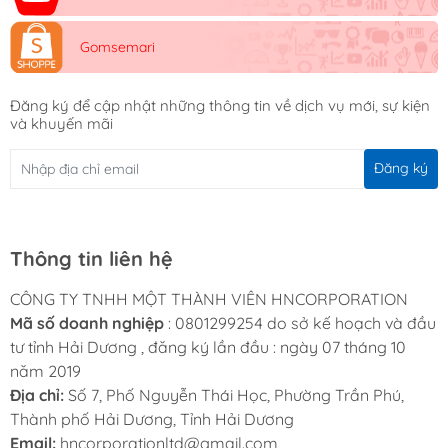
Gomsemari
Đăng ký để cập nhật những thông tin về dịch vụ mới, sự kiện
và khuyến mãi
Đăng ký
Thông tin liên hệ
CÔNG TY TNHH MỘT THÀNH VIÊN HNCORPORATION
Mã số doanh nghiệp
: 0801299254 do sở kế hoạch và đầu
tư tỉnh Hải Dương , đăng ký lần đầu : ngày 07 tháng 10
năm 2019
Địa chỉ:
Số 7, Phố Nguyễn Thái Học, Phường Trần Phú,
Thành phố Hải Dương, Tỉnh Hải Dương
Email:
hncorporationltd@gmail.com