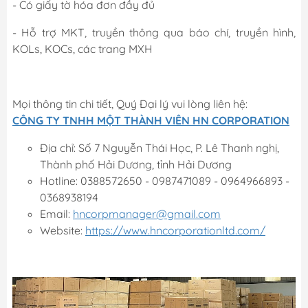
- Có giấy tờ hóa đơn đầy đủ
- Hỗ trợ MKT, truyền thông qua báo chí, truyền hình,
KOLs, KOCs, các trang MXH
Mọi thông tin chi tiết, Quý Đại lý vui lòng liên hệ:
CÔNG TY TNHH MỘT THÀNH VIÊN HN CORPORATION
Địa chỉ: Số 7 Nguyễn Thái Học, P. Lê Thanh nghị,
Thành phố Hải Dương, tỉnh Hải Dương
Hotline: 0388572650 - 0987471089 - 0964966893 -
0368938194
Email:
hncorpmanager@gmail.com
Website:
https://www.hncorporationltd.com/