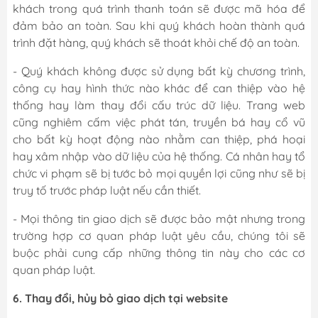
khách trong quá trình thanh toán sẽ được mã hóa để
đảm bảo an toàn. Sau khi quý khách hoàn thành quá
trình đặt hàng, quý khách sẽ thoát khỏi chế độ an toàn.
- Quý khách không được sử dụng bất kỳ chương trình,
công cụ hay hình thức nào khác để can thiệp vào hệ
thống hay làm thay đổi cấu trúc dữ liệu. Trang web
cũng nghiêm cấm việc phát tán, truyền bá hay cổ vũ
cho bất kỳ hoạt động nào nhằm can thiệp, phá hoại
hay xâm nhập vào dữ liệu của hệ thống. Cá nhân hay tổ
chức vi phạm sẽ bị tước bỏ mọi quyền lợi cũng như sẽ bị
truy tố trước pháp luật nếu cần thiết.
- Mọi thông tin giao dịch sẽ được bảo mật nhưng trong
trường hợp cơ quan pháp luật yêu cầu, chúng tôi sẽ
buộc phải cung cấp những thông tin này cho các cơ
quan pháp luật.
6. Thay đổi, hủy bỏ giao dịch tại website