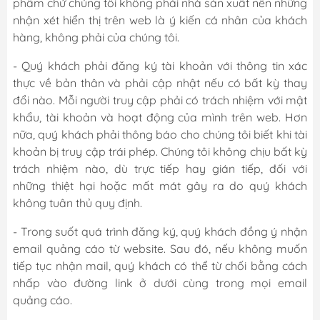
phẩm chứ chúng tôi không phải nhà sản xuất nên những
nhận xét hiển thị trên web là ý kiến cá nhân của khách
hàng, không phải của chúng tôi.
- Quý khách phải đăng ký tài khoản với thông tin xác
thực về bản thân và phải cập nhật nếu có bất kỳ thay
đổi nào. Mỗi người truy cập phải có trách nhiệm với mật
khẩu, tài khoản và hoạt động của mình trên web. Hơn
nữa, quý khách phải thông báo cho chúng tôi biết khi tài
khoản bị truy cập trái phép. Chúng tôi không chịu bất kỳ
trách nhiệm nào, dù trực tiếp hay gián tiếp, đối với
những thiệt hại hoặc mất mát gây ra do quý khách
không tuân thủ quy định.
- Trong suốt quá trình đăng ký, quý khách đồng ý nhận
email quảng cáo từ website. Sau đó, nếu không muốn
tiếp tục nhận mail, quý khách có thể từ chối bằng cách
nhấp vào đường link ở dưới cùng trong mọi email
quảng cáo.