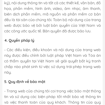
ký), nội dung thông tin và tất cả các thiết kế, văn bản, đồ
họa, phần mềm, hình ảnh, video, âm nhạc, âm thanh,
biên dịch phần mềm, mã nguồn và phần mềm cơ bản
đều là tài sản của chúng tôi. Toàn bộ nội dung của trang
web được bảo vệ bởi luật bản quyền của Việt Nam và
các công ước quốc tế. Bản quyền đã được bảo lưu.
4. Quyền pháp lý
- Các điều kiện, điều khoản và nội dung của trang web
này được điều chỉnh bởi luật pháp Việt Nam và Tòa án
có thẩm quyền tại Việt Nam sẽ giải quyết bất kỳ tranh
chấp nào phát sinh từ việc sử dụng trái phép trang web
này.
5. Quy định về bảo mật
- Trang web của chúng tôi coi trọng việc bảo mật thông
tin và sử dụng các biện pháp tốt nhất bảo vệ thông tin
và việc thanh toán của quý khách. Thông tin của quý