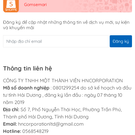
Gomsemari
Đăng ký để cập nhật những thông tin về dịch vụ mới, sự kiện
và khuyến mãi
Đăng ký
Thông tin liên hệ
CÔNG TY TNHH MỘT THÀNH VIÊN HNCORPORATION
Mã số doanh nghiệp
: 0801299254 do sở kế hoạch và đầu
tư tỉnh Hải Dương , đăng ký lần đầu : ngày 07 tháng 10
năm 2019
Địa chỉ:
Số 7, Phố Nguyễn Thái Học, Phường Trần Phú,
Thành phố Hải Dương, Tỉnh Hải Dương
Email:
hncorporationltd@gmail.com
Hotline:
0568548219