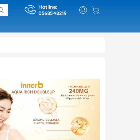
Hotline:
0568548219