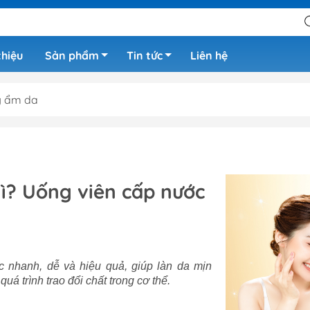
thiệu
Sản phẩm
Tin tức
Liên hệ
 ẩm da
gì? Uống viên cấp nước
 nhanh, dễ và hiệu quả, giúp làn da mịn
á trình trao đổi chất trong cơ thể.