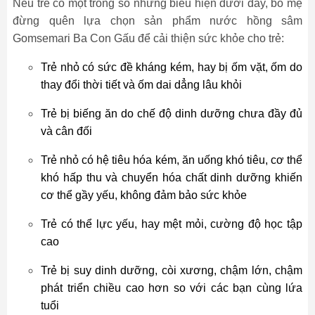
Nếu trẻ có một trong số những biểu hiện dưới đây, bố mẹ
đừng quên lựa chọn sản phẩm nước hồng sâm
Gomsemari Ba Con Gấu để cải thiện sức khỏe cho trẻ:
Trẻ nhỏ có sức đề kháng kém, hay bị ốm vặt, ốm do
thay đổi thời tiết và ốm dai dẳng lâu khỏi
Trẻ bị biếng ăn do chế độ dinh dưỡng chưa đầy đủ
và cân đối
Trẻ nhỏ có hệ tiêu hóa kém, ăn uống khó tiêu, cơ thể
khó hấp thu và chuyển hóa chất dinh dưỡng khiến
cơ thể gầy yếu, không đảm bảo sức khỏe
Trẻ có thể lực yếu, hay mệt mỏi, cường độ học tập
cao
Trẻ bị suy dinh dưỡng, còi xương, chậm lớn, chậm
phát triển chiều cao hơn so với các bạn cùng lứa
tuổi