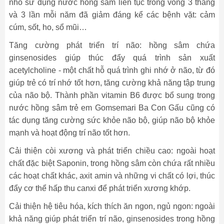
nhỏ sử dụng nước hồng sâm liên tục trong vòng 3 tháng
và 3 lần mỗi năm đã giảm đáng kể các bệnh vặt: cảm
cúm, sốt, ho, sổ mũi…
Tăng cường phát triển trí não: hồng sâm chứa
ginsenosides giúp thúc đẩy quá trình sản xuất
acetylcholine - một chất hỗ quá trình ghi nhớ ở não, từ đó
giúp trẻ có trí nhớ tốt hơn, tăng cường khả năng tập trung
của não bộ. Thành phần vitamin B6 được bổ sung trong
nước hồng sâm trẻ em Gomsemari Ba Con Gấu cũng có
tác dụng tăng cường sức khỏe não bộ, giúp não bộ khỏe
mạnh và hoạt động trí não tốt hơn.
Cải thiện còi xương và phát triển chiều cao: ngoài hoạt
chất đặc biệt Saponin, trong hồng sâm còn chứa rất nhiều
các hoạt chất khác, axit amin và những vi chất có lợi, thúc
đẩy cơ thể hấp thu canxi để phát triển xương khớp.
Cải thiện hệ tiêu hóa, kích thích ăn ngon, ngủ ngon: ngoài
khả năng giúp phát triển trí não, ginsenosides trong hồng