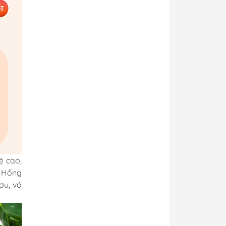
ệ cao,
n Hồng
ơu, vỏ