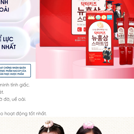
ình tỉnh giấc.
t.
ờ đờ, uể oải.
ão hoạt động tốt nhất.