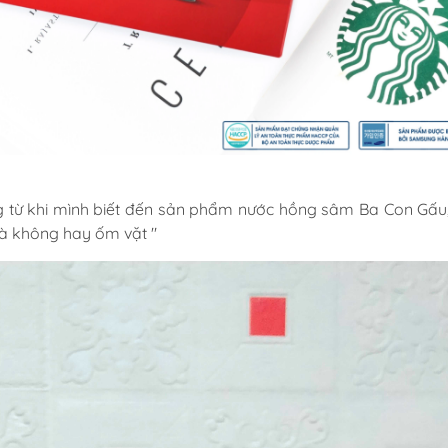
g từ khi mình biết đến sản phẩm nước hồng sâm Ba Con Gấu
là không hay ốm vặt "