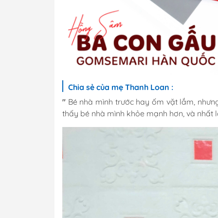
Chia sẻ của mẹ Thanh Loan :
"
Bé nhà mình trước hay ốm vặt lắm, nhưn
thấy bé nhà mình khỏe mạnh hơn, và nhất 