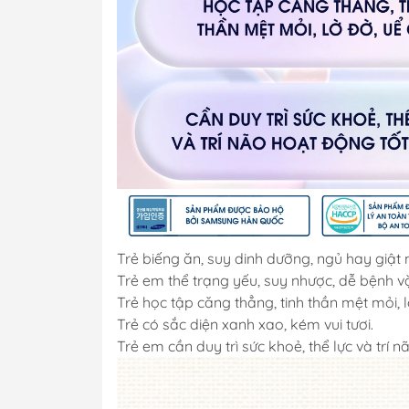
Trẻ biếng ăn, suy dinh dưỡng, ngủ hay giật m
Trẻ em thể trạng yếu, suy nhược, dễ bệnh vặ
Trẻ học tập căng thẳng, tinh thần mệt mỏi, l
Trẻ có sắc diện xanh xao, kém vui tươi.
Trẻ em cần duy trì sức khoẻ, thể lực và trí n