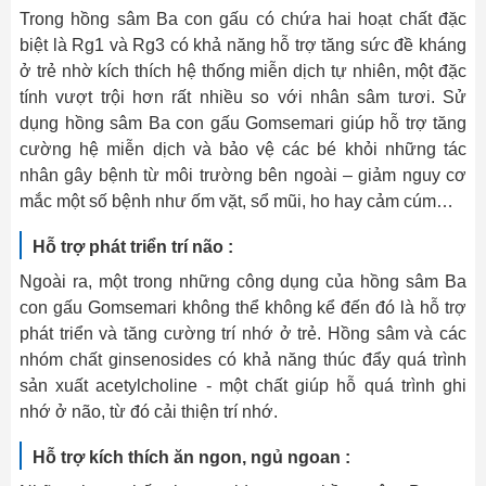
Trong hồng sâm Ba con gấu có chứa hai hoạt chất đặc
biệt là Rg1 và Rg3 có khả năng hỗ trợ tăng sức đề kháng
ở trẻ nhờ kích thích hệ thống miễn dịch tự nhiên, một đặc
tính vượt trội hơn rất nhiều so với nhân sâm tươi. Sử
dụng hồng sâm Ba con gấu Gomsemari giúp hỗ trợ tăng
cường hệ miễn dịch và bảo vệ các bé khỏi những tác
nhân gây bệnh từ môi trường bên ngoài – giảm nguy cơ
mắc một số bệnh như ốm vặt, sổ mũi, ho hay cảm cúm…
Hỗ trợ phát triển trí não :
Ngoài ra, một trong những công dụng của hồng sâm Ba
con gấu Gomsemari không thể không kể đến đó là hỗ trợ
phát triển và tăng cường trí nhớ ở trẻ. Hồng sâm và các
nhóm chất ginsenosides có khả năng thúc đẩy quá trình
sản xuất acetylcholine - một chất giúp hỗ quá trình ghi
nhớ ở não, từ đó cải thiện trí nhớ.
Hỗ trợ kích thích ăn ngon, ngủ ngoan :