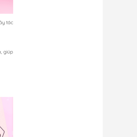
ây tác
, giúp