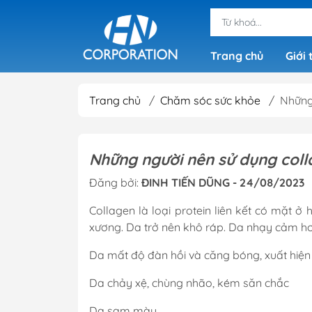
Trang chủ
Giới 
Trang chủ
/
Chăm sóc sức khỏe
/
Những
Những người nên sử dụng col
Đăng bởi:
ĐINH TIẾN DŨNG - 24/08/2023
Collagen là loại protein liên kết có mặt ở 
xương. Da trở nên khô ráp. Da nhạy cảm hơ
Da mất độ đàn hồi và căng bóng, xuất hiệ
Da chảy xệ, chùng nhão, kém săn chắc
Da sạm màu