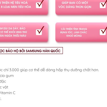
ớc chỉ 3.000 giúp cơ thể dễ dàng hấp thụ dưỡng chất hơn.
acia gum
 đặc
c vật
Vitamin C
.