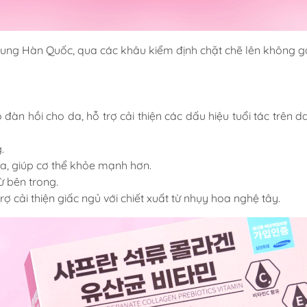
ng Hàn Quốc, qua các khâu kiểm định chặt chẽ lên không g
àn hồi cho da, hỗ trợ cải thiện các dấu hiệu tuổi tác trên da
.
óa, giúp cơ thể khỏe mạnh hơn.
ừ bên trong.
ợ cải thiện giấc ngủ với chiết xuất từ nhụy hoa nghệ tây.