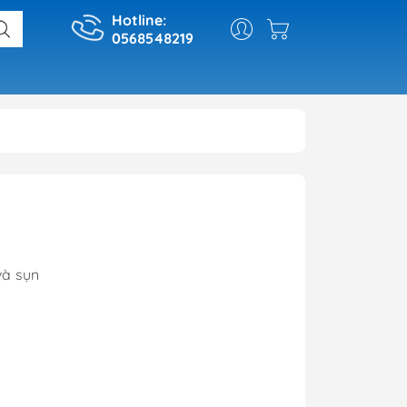
Hotline:
0568548219
và sụn