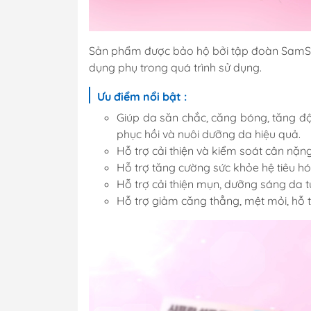
Sản phẩm được bảo hộ bởi tập đoàn SamSu
dụng phụ trong quá trình sử dụng.
Ưu điểm nổi bật :
Giúp da săn chắc, căng bóng, tăng độ đ
phục hồi và nuôi dưỡng da hiệu quả.
Hỗ trợ cải thiện và kiểm soát cân nặng
Hỗ trợ tăng cường sức khỏe hệ tiêu h
Hỗ trợ cải thiện mụn, dưỡng sáng da t
Hỗ trợ giảm căng thẳng, mệt mỏi, hỗ tr