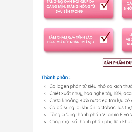
Thành phần :
Collagen phân tử siêu nhỏ có kích thư
Chiết xuất nhuỵ hoa nghệ tây 18%, ac
Chứa khoảng 40% nước ép trái lựu cô
Có bổ sung lợi khuẩn lactobacillus thự
Tăng cường thành phần Vitamin E và 
Cùng một số thành phần phụ liệu khác