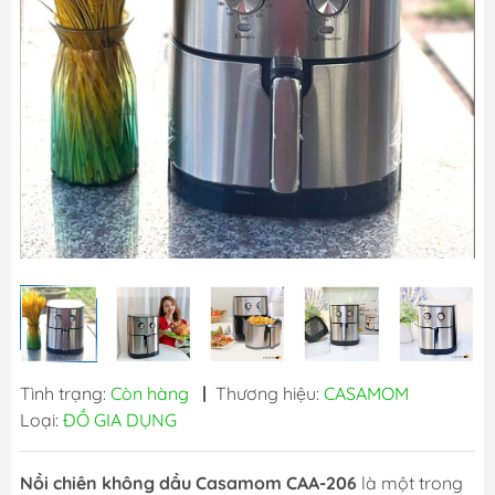
Tình trạng:
Còn hàng
|
Thương hiệu:
CASAMOM
Loại:
ĐỒ GIA DỤNG
Nồi chiên không dầu Casamom CAA-206
là một trong