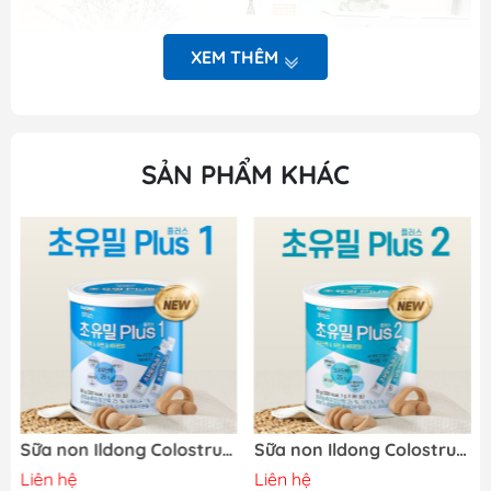
XEM THÊM
SẢN PHẨM KHÁC
Thông số kỹ thuật của nồi chiên không dầu Casamom
CAA-206 Hàn Quốc:
Hãng sản xuất: Casamom Hàn Quốc
Sản phẩm chính hãng mới 100% nguyên tem mác
Mã loại: CAA-206
Chế độ bảo hành: 12 tháng
Sữa non Ildong Colostrum Meal Plus 1 Hàn Quốc
Sữa non Ildong Colostrum Meal Plus 2 Hàn Quốc (1-9 tuổi)
Điện áp: 220V/60Hz
Liên hệ
Liên hệ