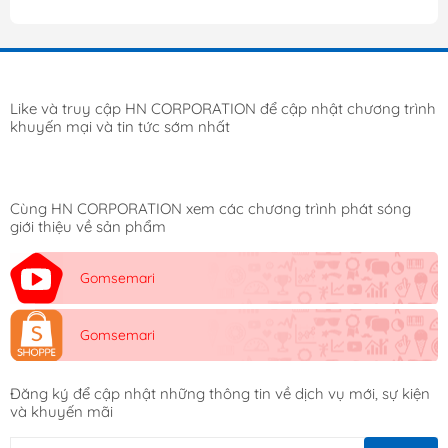
Công suất: 1800W
Khối lượng : 5,7 kg
Kích thước : 290 x 365 x338 mm
Chất liệu : PP, ABS, Thép không gỉ, sơn kị nước đính
kèm lớp phủ, cao su (silicon) an toàn cho người sử
Like và truy cập HN CORPORATION để cập nhật chương trình
khuyến mại và tin tức sớm nhất
dụng.
Màu sắc: Silver, Golf
Dung tích lớn: 7L
Nồi tháo rời dễ dàng sử dụng và rửa sạch
Cùng HN CORPORATION xem các chương trình phát sóng
giới thiệu về sản phẩm
Ưu điểm của nồi chiên không dầu Casamom CAA-206
Gomsemari
Hàn Quốc:
Nồi chiên không dầu Casamom CAA-206 là mẫu nồi
Gomsemari
chiên không dầu cơ hoàn toàn mới năm 2022 đến từ
thương hiệu Casamom Hàn Quốc.
Đăng ký để cập nhật những thông tin về dịch vụ mới, sự kiện
và khuyến mãi