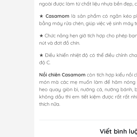
ngoài được làm từ chất liệu nhựa bền đẹp, ch
★
Casamom
là sản phẩm có ngăn kéo phủ
bằng máy rửa chén, giúp việc vệ sinh máy t
★ Chức năng hẹn giờ tích hợp cho phép bạn 
nút và đơt đồ chín.
★ Điều khiển nhiệt độ có thể điều chỉnh ch
độ C.
Nồi chiên Casamom
còn tích hợp kiểu nồi 
món mà các mẹ muốn làm để hâm nóng tì
heo quay giòn bì, nướng cá, nướng bánh, 
không dầu thì em tiết kiệm được rất rất n
thích nữa.
Viết bình lu