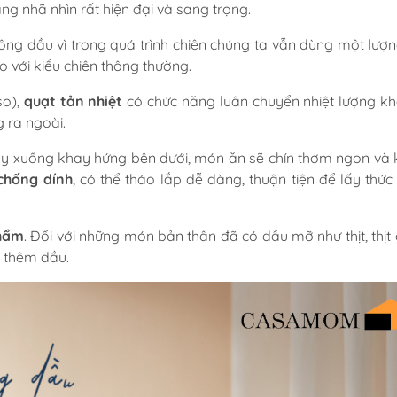
ng nhã nhìn rất hiện đại và sang trọng.
ng dầu vì trong quá trình chiên chúng ta vẫn dùng một lượ
o với kiểu chiên thông thường.
o),
quạt tản nhiệt
có chức năng luân chuyển nhiệt lượng k
 ra ngoài.
y xuống khay hứng bên dưới, món ăn sẽ chín thơm ngon và
chống dính
, có thể tháo lắp dễ dàng, thuận tiện để lấy thức
phẩm
. Đối với những món bản thân đã có dầu mỡ như thịt, thịt 
 thêm dầu.