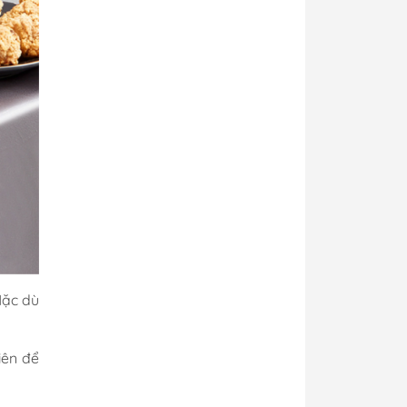
Mặc dù
iên để