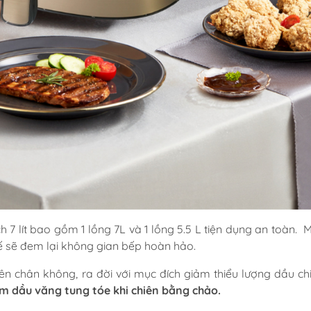
h 7 lít bao gồm 1 lồng 7L và 1 lồng 5.5 L tiện dụng an toàn. 
 tế sẽ đem lại không gian bếp hoàn hảo.
iên chân không, ra đời với mục đích giảm thiểu lượng dầu ch
m dầu văng tung tóe khi chiên bằng chảo.