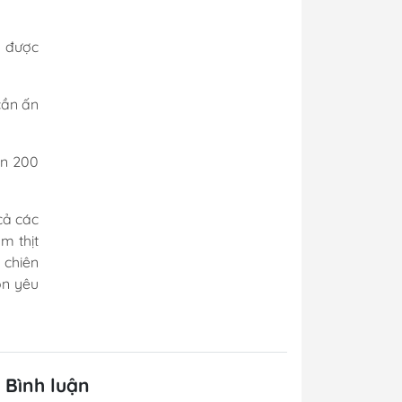
a được
cần ấn
ến 200
cả các
m thịt
 chiên
ón yêu
Bình luận