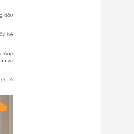
ng dầu
hắp bề
 không
 ăn và
gà, cá