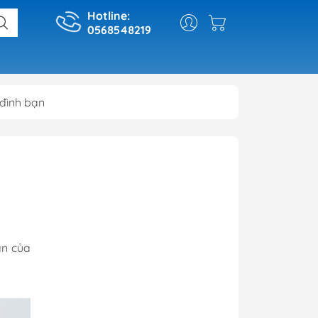
Hotline:
0568548219
đình bạn
ân của