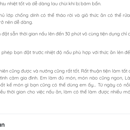
ịu nhiệt tốt và dễ dàng lau chùi khi bị bám bẩn.
 lớp chống dính có thể tháo rời và giỏ thức ăn có thể rử
rở nên dễ dàng.
đặt sẵn thời gian nấu lên đến 30 phút vô cùng tiện dụng chỉ 
o phép bạn đặt trước nhiệt độ nấu phù hợp với thức ăn lên đ
chiên cũng được và nướng cũng rất tốt. Rất thuận tiện làm tất 
nh cảm gia đình. Em làm đủ món, món nào cũng ngon, Là
bất kể món gì bạn cũng có thể dùng em ấy… Từ ngày có nồi
hiều thời gian cho việc nấu ăn, làm có thể làm được nhiều m
ận