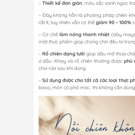
–
Thiết kế đơn giản
, màu sắc xanh ngọc tra
– Đây không hẳn là phương pháp chiên khô
rất ít, tuy nhiên vẫn có thể
giảm 90 – 100%
s
– Cơ chế
làm nóng thanh nhiệt
(dây mays
mặt thực phẩm giúp chúng chín đều từ trong
–
Rổ chiên dạng lưới
giúp dầu mỡ thừa chả
ứ dầu. Khay và rổ chiên thường được
phủ 
chùi rửa sau khi dùng.
–
Sử dụng được cho tất cả các loại thực 
basa, món có phô mai… thì không cần dùng