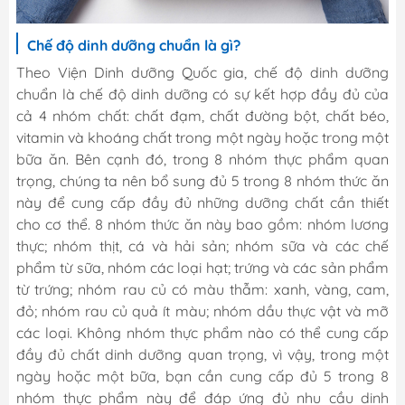
Chế độ dinh dưỡng chuẩn là gì?
Theo Viện Dinh dưỡng Quốc gia, chế độ dinh dưỡng
chuẩn là chế độ dinh dưỡng có sự kết hợp đầy đủ của
cả 4 nhóm chất: chất đạm, chất đường bột, chất béo,
vitamin và khoáng chất trong một ngày hoặc trong một
bữa ăn. Bên cạnh đó, trong 8 nhóm thực phẩm quan
trọng, chúng ta nên bổ sung đủ 5 trong 8 nhóm thức ăn
này để cung cấp đầy đủ những dưỡng chất cần thiết
cho cơ thể. 8 nhóm thức ăn này bao gồm: nhóm lương
thực; nhóm thịt, cá và hải sản; nhóm sữa và các chế
phẩm từ sữa, nhóm các loại hạt; trứng và các sản phẩm
từ trứng; nhóm rau củ có màu thẫm: xanh, vàng, cam,
đỏ; nhóm rau củ quả ít màu; nhóm dầu thực vật và mỡ
các loại. Không nhóm thực phẩm nào có thể cung cấp
đầy đủ chất dinh dưỡng quan trọng, vì vậy, trong một
ngày hoặc một bữa, bạn cần cung cấp đủ 5 trong 8
nhóm thực phẩm này để đáp ứng đủ nhu cầu dinh