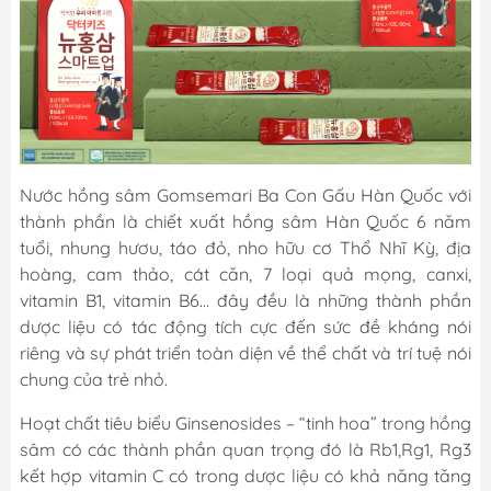
Nước hồng sâm Gomsemari Ba Con Gấu Hàn Quốc với
thành phần là chiết xuất hồng sâm Hàn Quốc 6 năm
tuổi, nhung hươu, táo đỏ, nho hữu cơ Thổ Nhĩ Kỳ, địa
hoàng, cam thảo, cát căn, 7 loại quả mọng, canxi,
vitamin B1, vitamin B6… đây đều là những thành phần
dược liệu có tác động tích cực đến sức đề kháng nói
riêng và sự phát triển toàn diện về thể chất và trí tuệ nói
chung của trẻ nhỏ.
Hoạt chất tiêu biểu Ginsenosides – “tinh hoa” trong hồng
sâm có các thành phần quan trọng đó là Rb1,Rg1, Rg3
kết hợp vitamin C có trong dược liệu có khả năng tăng