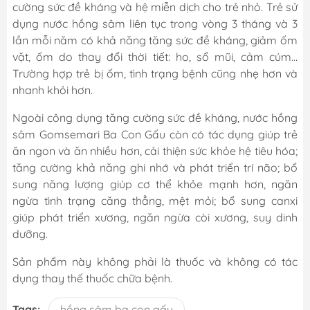
cường sức đề kháng và hệ miễn dịch cho trẻ nhỏ. Trẻ sử
dụng nước hồng sâm liên tục trong vòng 3 tháng và 3
lần mỗi năm có khả năng tăng sức đề kháng, giảm ốm
vặt, ốm do thay đổi thời tiết: ho, sổ mũi, cảm cúm…
Trường hợp trẻ bị ốm, tình trạng bệnh cũng nhẹ hơn và
nhanh khỏi hơn.
Ngoài công dụng tăng cường sức đề kháng, nước hồng
sâm Gomsemari Ba Con Gấu còn có tác dụng giúp trẻ
ăn ngon và ăn nhiều hơn, cải thiện sức khỏe hệ tiêu hóa;
tăng cường khả năng ghi nhớ và phát triển trí não; bổ
sung năng lượng giúp cơ thể khỏe mạnh hơn, ngăn
ngừa tình trạng căng thẳng, mệt mỏi; bổ sung canxi
giúp phát triển xương, ngăn ngừa còi xương, suy dinh
dưỡng.
Sản phẩm này không phải là thuốc và không có tác
dụng thay thế thuốc chữa bệnh.
Tags:
hồng sâm ba con gấu