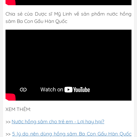
Chia sẻ của Dược sĩ Mỹ Linh về sản phẩm nước hồng
sâm Ba Con Gấu Hàn Quốc
XEM THÊM:
>>
Nước hồng sâm cho trẻ em - Lợi hay hại?
>>
5 lý do nên dùng hồng sâm Ba Con Gấu Hàn Quốc