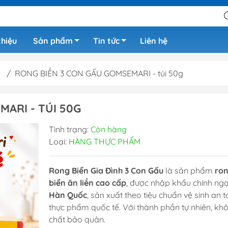
thiệu
Sản phẩm
Tin tức
Liên hệ
u
/
RONG BIỂN 3 CON GẤU GOMSEMARI - túi 50g
ARI - TÚI 50G
Tình trạng:
Còn hàng
Loại:
HÀNG THỰC PHẨM
Rong Biển Gia Đình 3 Con Gấu
là sản phẩm
ro
biển ăn liền cao cấp
, được nhập khẩu chính ngạ
Hàn Quốc
, sản xuất theo tiêu chuẩn vệ sinh an 
thực phẩm quốc tế. Với thành phần tự nhiên, kh
chất bảo quản.