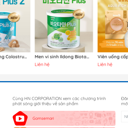
Sữa non Ildong Colostrum Meal Plus 2 Hàn Quốc (1-9 tuổi)
Men vi sinh Ildong Biotamin Hàn Quốc
Liên hệ
Liên hệ
Cùng HN CORPORATION xem các chương trình
Đăn
phát sóng giới thiệu về sản phẩm
mới
Gomsemari