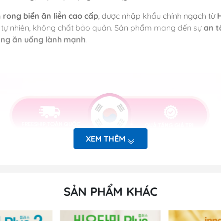
m
rong biển ăn liền cao cấp
, được nhập khẩu chính ngạch từ
n tự nhiên, không chất bảo quản. Sản phẩm mang đến sự
an t
đang ăn uống lành mạnh
.
XEM THÊM
SẢN PHẨM KHÁC