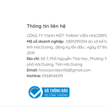
Thông tin liên hệ
CÔNG TY TNHH MỘT THÀNH VIÊN HNCORP
Mã số doanh nghiệp
: 0801299254 do sở kế h
tỉnh Hải Dương , đăng ký lần đầu : ngày 07 t
2019
Địa chỉ:
Số 7, Phố Nguyễn Thái Học, Phường T
phố Hải Dương, Tỉnh Hải Dương
Email:
hncorporationltd@gmail.com
Hotline:
0568548219
Thành phần chính và công 
🔸
Rong biển Hàn Quốc
: