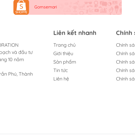
Gomsemari
Liên kết nhanh
Chính 
ORATION
Trang chủ
Chính s
oạch và đầu tư
Giới thiệu
Chính s
háng 10 năm
Sản phẩm
Chính sá
Tin tức
Chính s
rần Phú, Thành
Liên hệ
Chính sá
dụng của
Rong biển Gia Đình 3 Con Gấu