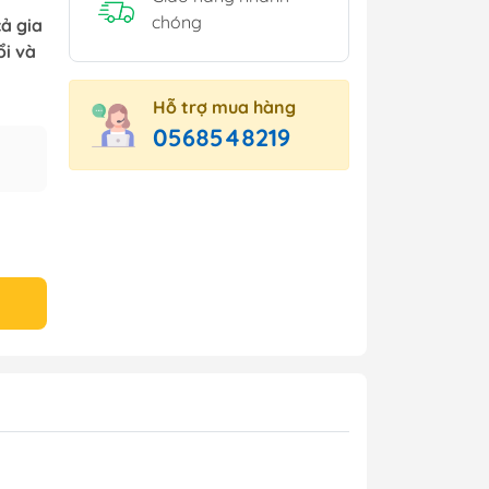
chóng
ả gia
ổi và
Hỗ trợ mua hàng
0568548219