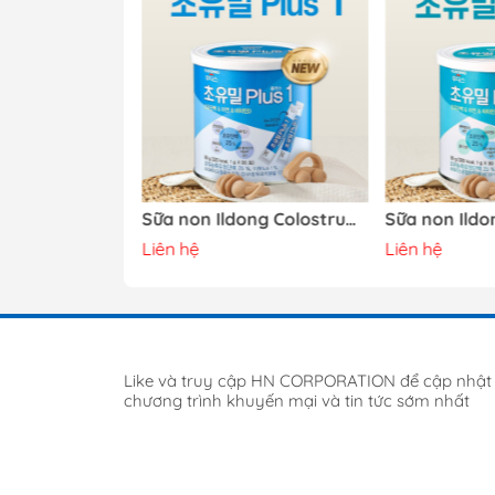
Nước Hồng Sâm Trẻ Em Gomsemari Ba Con Gấu Hàn Quốc - Dr.Kids New Red Ginseng Smart Up
Sữa non Ildong Colostrum Meal Plus 1 Hàn Quốc
Liên hệ
Liên hệ
Like và truy cập HN CORPORATION để cập nhật
chương trình khuyến mại và tin tức sớm nhất