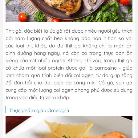
Thịt gà, đặc biệt là ức gà rất được nhiều người yêu thích
bởi hàm lượng chất béo không bão hòa ít hơn so với
các loại thịt khác, do đó thịt gà không chỉ là món ăn
dinh dưỡng hàng ngày, nó còn có trong thực đơn ăn
kiêng của rất nhiều người. Không chỉ vậy, trong thịt gà
có chứa một loại protein được gọi là carnosine - giúp
làm chậm quá trình biến đổi collagen, từ đó giúp tăng
đồ đàn hồi cho da, giúp da căng mịn. Cổ gà, sụn gà
cung cấp một lượng collagen phong phú được sử dụng
trong việc điều trị viêm khớp.
Thực phẩm giàu Omeag-3