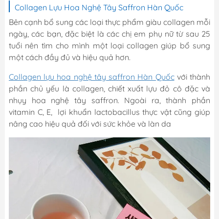
Collagen Lựu Hoa Nghệ Tây Saffron Hàn Quốc
Bên cạnh bổ sung các loại thực phẩm giàu collagen mỗi
ngày, các bạn, đặc biệt là các chị em phụ nữ từ sau 25
tuổi nên tìm cho mình một loại collagen giúp bổ sung
một cách đầy đủ và hiệu quả hơn.
Collagen lựu hoa nghệ tây saffron Hàn Quốc
với thành
phần chủ yếu là collagen, chiết xuất lựu đỏ cô đặc và
nhụy hoa nghệ tây saffron. Ngoài ra, thành phần
vitamin C, E, lợi khuẩn lactobacillus thực vật cũng giúp
nâng cao hiệu quả đối với sức khỏe và làn da