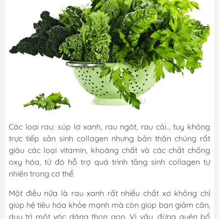
Các loại rau: súp lơ xanh, rau ngót, rau cải... tuy không
trực tiếp sản sinh collagen nhưng bản thân chúng rất
giàu các loại vitamin, khoáng chất và các chất chống
oxy hóa, từ đó hỗ trợ quá trình tăng sinh collagen tự
nhiên trong cơ thể.
Một điều nữa là rau xanh rất nhiều chất xơ không chỉ
giúp hệ tiêu hóa khỏe mạnh mà còn giúp bạn giảm cân,
duy trì một vóc dáng thon gọn. Vì vậy, đừng quên bổ