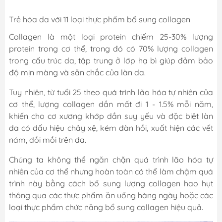
Trẻ hóa da với 11 loại thực phẩm bổ sung collagen
Collagen là một loại protein chiếm 25-30% lượng
protein trong cơ thể, trong đó có 70% lượng collagen
trong cấu trúc da, tập trung ở lớp hạ bì giúp đảm bảo
độ mịn màng và săn chắc của làn da.
Tuy nhiên, từ tuổi 25 theo quá trình lão hóa tự nhiên của
cơ thể, lượng collagen dần mất đi 1 - 1.5% mỗi năm,
khiến cho cơ xương khớp dần suy yếu và đặc biệt làn
da có dấu hiệu chảy xệ, kém đàn hồi, xuất hiện các vết
nám, đồi mồi trên da.
Chúng ta không thể ngăn chặn quá trình lão hóa tự
nhiên của cơ thể nhưng hoàn toàn có thể làm chậm quá
trình này bằng cách bổ sung lượng collagen hao hụt
thông qua các thực phẩm ăn uống hàng ngày hoặc các
loại thực phẩm chức năng bổ sung collagen hiệu quả.