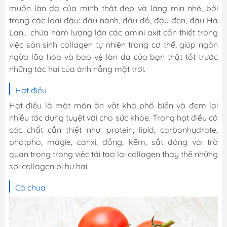
muốn làn da của mình thật đẹp và láng mịn nhé, bởi
trong các loại đậu: đậu nành, đậu đỏ, đậu đen, đậu Hà
Lan... chứa hàm lượng lớn các amini axit cần thiết trong
việc sản sinh collagen tự nhiên trong cơ thể, giúp ngăn
ngừa lão hóa và bảo vệ làn da của bạn thật tốt trước
những tác hại của ánh nắng mặt trời.
Hạt điều
Hạt điều là một món ăn vặt khá phổ biến và đem lại
nhiều tác dụng tuyệt vời cho sức khỏe. Trong hạt điều có
các chất cần thiết như: protein, lipid, carbonhydrate,
photpho, magie, canxi, đồng, kẽm, sắt đóng vai trò
quan trọng trong việc tái tạo lại collagen thay thế những
sợi collagen bị hư hại.
Cà chua