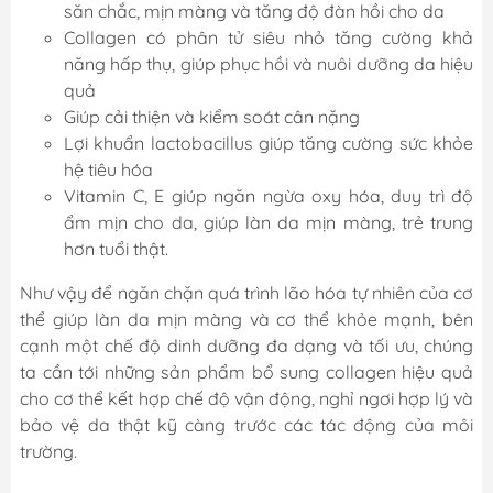
săn chắc, mịn màng và tăng độ đàn hồi cho da
Collagen có phân tử siêu nhỏ tăng cường khả
năng hấp thụ, giúp phục hồi và nuôi dưỡng da hiệu
quả
Giúp cải thiện và kiểm soát cân nặng
Lợi khuẩn lactobacillus giúp tăng cường sức khỏe
hệ tiêu hóa
Vitamin C, E giúp ngăn ngừa oxy hóa, duy trì độ
ẩm mịn cho da, giúp làn da mịn màng, trẻ trung
hơn tuổi thật.
Như vậy để ngăn chặn quá trình lão hóa tự nhiên của cơ
thể giúp làn da mịn màng và cơ thể khỏe mạnh, bên
cạnh một chế độ dinh dưỡng đa dạng và tối ưu, chúng
ta cần tới những sản phẩm bổ sung collagen hiệu quả
cho cơ thể kết hợp chế độ vận động, nghỉ ngơi hợp lý và
bảo vệ da thật kỹ càng trước các tác động của môi
trường.