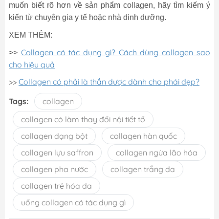
muốn biết rõ hơn về sản phẩm collagen, hãy tìm kiếm ý
kiến ​​từ chuyên gia y tế hoặc nhà dinh dưỡng.
XEM THÊM:
Collagen có tác dụng gì? Cách dùng collagen sao
>>
cho hiệu quả
>>
Collagen có phải là thần dược dành cho phái đẹp?
Tags:
collagen
collagen có làm thay đổi nội tiết tố
collagen dạng bột
collagen hàn quốc
collagen lựu saffron
collagen ngừa lão hóa
collagen pha nước
collagen trắng da
collagen trẻ hóa da
uống collagen có tác dụng gì