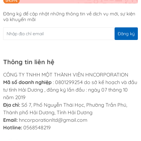
Đăng ký để cập nhật những thông tin về dịch vụ mới, sự kiện
và khuyến mãi
Đăng ký
Thông tin liên hệ
CÔNG TY TNHH MỘT THÀNH VIÊN HNCORPORATION
Mã số doanh nghiệp
: 0801299254 do sở kế hoạch và đầu
tư tỉnh Hải Dương , đăng ký lần đầu : ngày 07 tháng 10
năm 2019
Địa chỉ:
Số 7, Phố Nguyễn Thái Học, Phường Trần Phú,
Thành phố Hải Dương, Tỉnh Hải Dương
Email:
hncorporationltd@gmail.com
Hotline:
0568548219