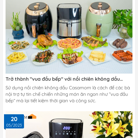
toàn và cực sang với màu xanh ngọc cực đẹp. – Nồi chiên
không...
Trở thành “vua đầu bếp” với nồi chiên không dầu
Casamom
Sử dụng nồi chiên không dầu Casamom là cách để các bà
nội trợ tự tin chế chiến những món ăn ngon như “vua đầu
bếp” mà lại tiết kiệm thời gian và công sức.
20
05/2023