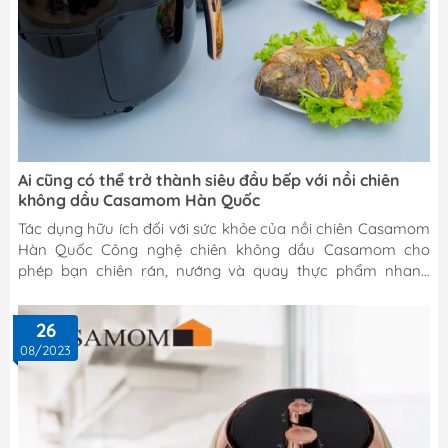
Ai cũng có thể trở thành siêu đầu bếp với nồi chiên
không dầu Casamom Hàn Quốc
Tác dụng hữu ích đối với sức khỏe của nồi chiên Casamom
Hàn Quốc Công nghệ chiên không dầu Casamom cho
phép bạn chiên rán, nướng và quay thực phẩm nhanh
chóng mà không cần hoặc dùng rất ít dầu ăn. Bởi vậy bạn
có thể thoải mái ăn các món chiên rán mà vẫn giữ được
26
vóc dáng và không ảnh hướng đến sức khỏe. Nồi chiên
08/2023
không dầu Casamom được trang bị công nghệ điều khiển
cơ bền bỉ, dễ dàng thao tác sử dụng. Vỏ ngoài được làm từ
chất liệu nhựa bền đẹp, chịu nhiệt tốt và dễ dàng...