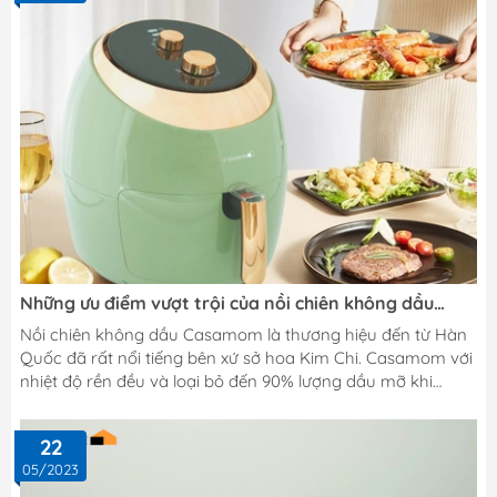
toàn và cực sang với màu xanh ngọc và màu đen cực đẹp.
Thông...
Những ưu điểm vượt trội của nồi chiên không dầu
Casamom Hàn Quốc
Nồi chiên không dầu Casamom là thương hiệu đến từ Hàn
Quốc đã rất nổi tiếng bên xứ sở hoa Kim Chi. Casamom với
nhiệt độ rền đều và loại bỏ đến 90% lượng dầu mỡ khi
chiên rán nướng thức ăn. Casamom đảm bảo sức khỏe an
toàn cho bạn và gia đình bạn Nồi chiên Casamom với mã
22
loại Casamom CAA – 201 dung tích 2 trong 1 với dung tích
05/2023
là 7 lít sẽ bao gồm 1 khay 5.5 L và 1 khay 7L tiện dụng an