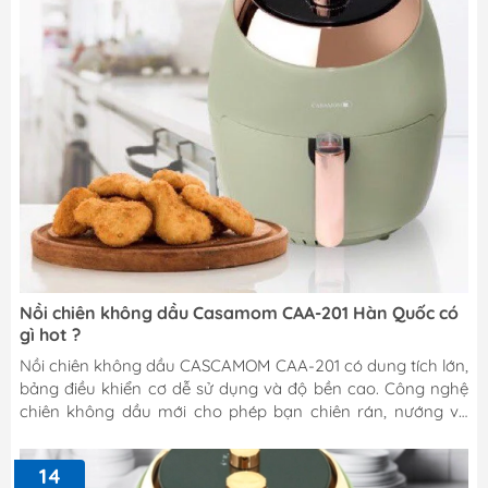
Nồi chiên không dầu Casamom CAA-201 Hàn Quốc có
gì hot ?
Nồi chiên không dầu CASCAMOM CAA-201 có dung tích lớn,
bảng điều khiển cơ dễ sử dụng và độ bền cao. Công nghệ
chiên không dầu mới cho phép bạn chiên rán, nướng và
quay thực phẩm nhanh chóng mà không cần hoặc dùng
rất ít dầu ăn. Bởi vậy bạn có thể thoải mái ăn các món
14
chiên, rán mà vẫn giữ được vóc dáng và không ảnh hướng